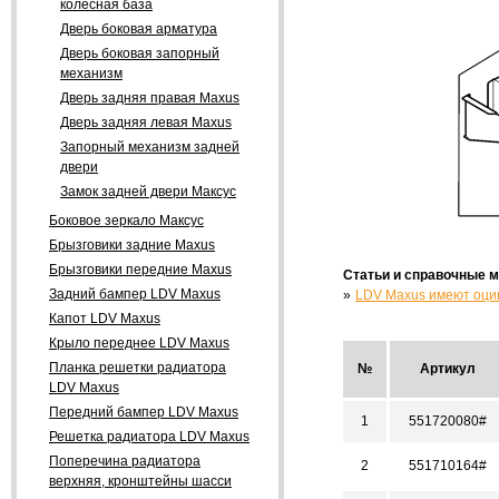
колесная база
Дверь боковая арматура
Дверь боковая запорный
механизм
Дверь задняя правая Maxus
Дверь задняя левая Maxus
Запорный механизм задней
двери
Замок задней двери Максус
Боковое зеркало Максус
Брызговики задние Maxus
Брызговики передние Maxus
Статьи и справочные 
Задний бампер LDV Maxus
LDV Maxus имеют оцин
Капот LDV Maxus
Крыло переднее LDV Maxus
Планка решетки радиатора
№
Артикул
LDV Maxus
Передний бампер LDV Maxus
1
551720080#
Решетка радиатора LDV Maxus
Поперечина радиатора
2
551710164#
верхняя, кронштейны шасси