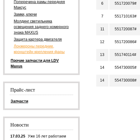
Поперечина рамы передняя
6
551720079#
Максус
Замки, ключи
7
551710163#
Молдинг светильника
освещения заднего номерного
11
551720087#
знака MAXUS
Защита картера двигателя
12
551720086#
Лонжероны передние,
кронштейн крепления фары
13
551740114#
Прочие запчасти для LDV
Maxus
14
554730005#
14
554730008#
Прайс-лист
Запчасти
Новости
17.03.25
Уже 16 лет работаем