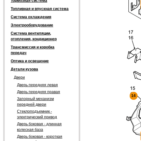
Тормозная система
Топливная и впускная система
Система охлаждения
Электрооборудование
Система вентиляции,
отопления, кондиционер
Трансмиссия и коробка
передач
Оптика и освещение
Детали кузова
Двери
Дверь передняя левая
Дверь передняя правая
14
14
Запорный механизм
передней двери
Стеклоподъемник -
электрический привод
Дверь боковая - длинная
колесная база
Дверь боковая - короткая