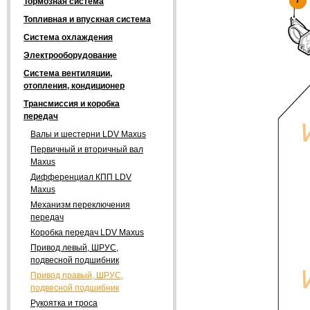
7
7
Тормозная система
Топливная и впускная система
Система охлаждения
Электрооборудование
Система вентиляции,
отопления, кондиционер
Трансмиссия и коробка
передач
Валы и шестерни LDV Maxus
Первичный и вторичный вал
Maxus
Дифференциал КПП LDV
Maxus
Механизм переключения
передач
Коробка передач LDV Maxus
Привод левый, ШРУС,
подвесной подшибник
Привод правый, ШРУС,
подвесной подшибник
Рукоятка и троса