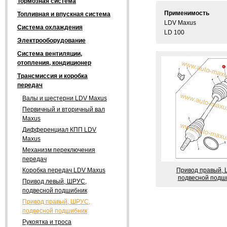
Тормозная система
Применимость
Топливная и впускная система
LDV Maxus
Система охлаждения
LD 100
Электрооборудование
Система вентиляции,
отопления, кондиционер
Трансмиссия и коробка
передач
Валы и шестерни LDV Maxus
Первичный и вторичный вал
Maxus
Дифференциал КПП LDV
Maxus
Механизм переключения
передач
Привод правый,
Коробка передач LDV Maxus
подвесной подш
Привод левый, ШРУС,
подвесной подшибник
Привод правый, ШРУС,
подвесной подшибник
Рукоятка и троса