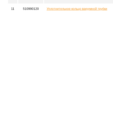
11
510990120
Уплотнительное кольцо вакуумной трубки