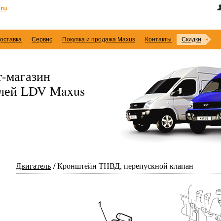
ru
оставка
Сервис
Покупка и продажа Maxus
Контакты
Скидки
-магазин
илей LDV Maxus
Двигатель
Кронштейн ТНВД, перепускной клапан