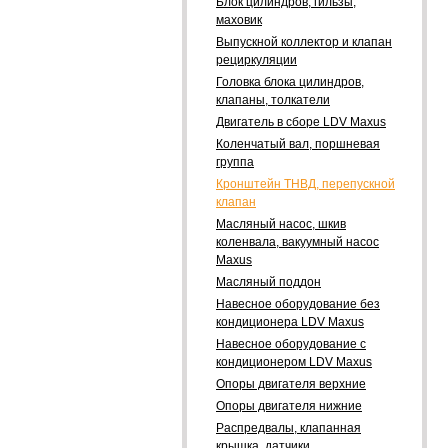
Блок цилиндров, гильзы,
маховик
Выпускной коллектор и клапан
рециркуляции
Головка блока цилиндров,
клапаны, толкатели
Двигатель в сборе LDV Maxus
Коленчатый вал, поршневая
группа
Кронштейн ТНВД, перепускной
клапан
Масляный насос, шкив
коленвала, вакуумный насос
Maxus
Масляный поддон
Навесное оборудование без
кондиционера LDV Maxus
Навесное оборудование с
кондиционером LDV Maxus
Опоры двигателя верхние
Опоры двигателя нижние
Распредвалы, клапанная
крышка, датчики