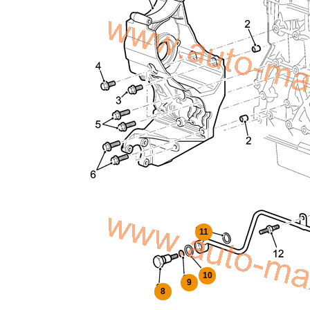
11
10
9
8