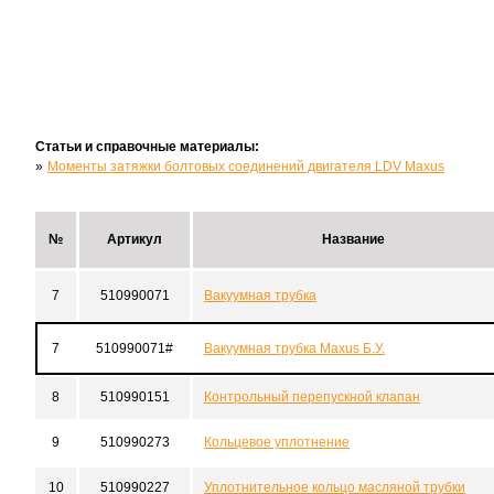
Статьи и справочные материалы:
Моменты затяжки болтовых соединений двигателя LDV Maxus
№
Артикул
Название
7
510990071
Вакуумная трубка
7
510990071#
Вакуумная трубка Maxus Б.У.
8
510990151
Контрольный перепускной клапан
9
510990273
Кольцевое уплотнение
10
510990227
Уплотнительное кольцо масляной трубки