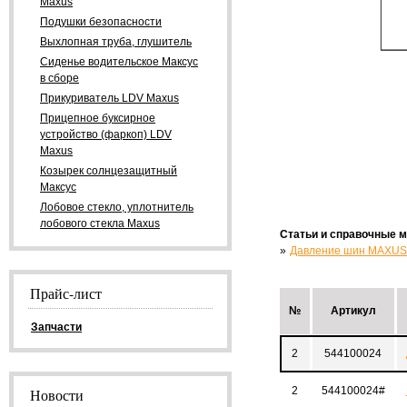
Maxus
Подушки безопасности
Выхлопная труба, глушитель
Сиденье водительское Максус
в сборе
Прикуриватель LDV Maxus
Прицепное буксирное
устройство (фаркоп) LDV
Maxus
Козырек солнцезащитный
Максус
Лобовое стекло, уплотнитель
лобового стекла Maxus
Статьи и справочные 
Давление шин MAXUS
Прайс-лист
№
Артикул
Запчасти
2
544100024
2
544100024#
Новости