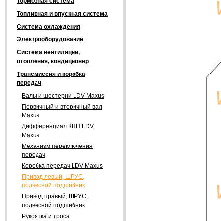
Тормозная система
Топливная и впускная система
Система охлаждения
Электрооборудование
Система вентиляции,
отопления, кондиционер
Трансмиссия и коробка
передач
Валы и шестерни LDV Maxus
Первичный и вторичный вал
Maxus
Дифференциал КПП LDV
Maxus
Механизм переключения
передач
Коробка передач LDV Maxus
Привод левый, ШРУС,
подвесной подшибник
Привод правый, ШРУС,
подвесной подшибник
Рукоятка и троса