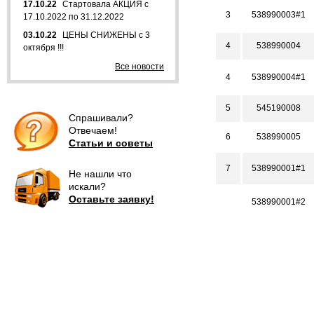
17.10.22
Стартовала АКЦИЯ с
3
538990003#1
17.10.2022 по 31.12.2022
03.10.22
ЦЕНЫ СНИЖЕНЫ с 3
4
538990004
октября !!!
Все новости
4
538990004#1
5
545190008
Спрашивали?
Отвечаем!
6
538990005
Статьи и советы
7
538990001#1
Не нашли что
искали?
Оставьте заявку!
538990001#2