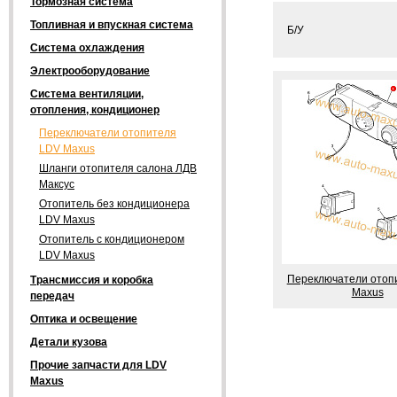
Тормозная система
Топливная и впускная система
Б/У
Система охлаждения
Электрооборудование
Система вентиляции,
отопления, кондиционер
Переключатели отопителя
LDV Maxus
Шланги отопителя салона ЛДВ
Максус
Отопитель без кондиционера
LDV Maxus
Отопитель с кондиционером
LDV Maxus
Переключатели отоп
Трансмиссия и коробка
Maxus
передач
Оптика и освещение
Детали кузова
Прочие запчасти для LDV
Maxus