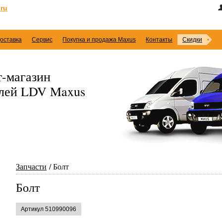
ru
оставка
Сервис
Покупка и продажа Maxus
Контакты
Скидки
-магазин
илей LDV Maxus
Запчасти
Болт
Болт
Артикул 510990096