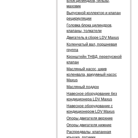
Блок цилиндров, гильзы,
маховик
Выпускной коллектор и клапан
рециркуляции
Головка блока цилиндров,
клапаны, толкатели
Двигатель в сборе LDV Maxus
Коленчатый вал, поршневая
группа
Кронштейн ТНВД, перепускной
клапан
Масляный насос, шкив
коленвала, вакуумный насос
Maxus
Масляный поддон
Навесное оборудование без
кондиционера LDV Maxus
Навесное оборудование с
кондиционером LDV Maxus
Опоры двигателя верхние
Опоры двигателя нижние
Распредвалы, клапанная
крышка, датчики