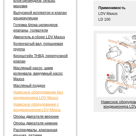
Блок цилиндров, гильзы,
маховик
Применимость
Выпускной коллектор и клапан
LDV Maxus
рециркуляции
LD 100
Головка блока цилиндров,
клапаны, толкатели
Двигатель в сборе LDV Maxus
Коленчатый вал, поршневая
группа
Кронштейн ТНВД, перепускной
клапан
Масляный насос, шкив
коленвала, вакуумный насос
Maxus
Масляный поддон
Навесное оборудование без
кондиционера LDV Maxus
Навесное оборудов
Навесное оборудование с
кондиционера LD
кондиционером LDV Maxus
Опоры двигателя верхние
Опоры двигателя нижние
Распредвалы, клапанная
крышка, датчики