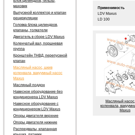
Блок цилиндров, гильзы,
маховик
Применимость
Выпускной коллектор и клапан
LDV Maxus
рециркуляции
LD 100
Головка блока цилиндров,
клапаны, толкатели
Двигатель в сборе LDV Maxus
Коленчатый вал, поршневая
группа
Кронштейн ТНВД, перепускной
клапан
Масляный насос, шкив
коленвала, вакуумный насос
Maxus
Масляный поддон
Навесное оборудование без
кондиционера LDV Maxus
Масляный насос,
Навесное оборудование с
коленвала, вакуумн
кондиционером LDV Maxus
Maxus
Опоры двигателя верхние
Опоры двигателя нижние
Распредвалы, клапанная
крышка, датчики