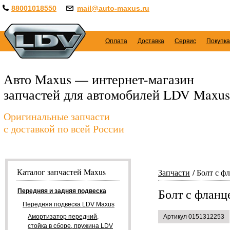
88001018550
mail@auto-maxus.ru
Оплата
Доставка
Сервис
Покупка
Авто Maxus — интернет-магазин
запчастей для автомобилей LDV Maxus
Оригинальные запчасти
с доставкой по всей России
Каталог запчастей Maxus
Запчасти
Болт с ф
Болт с фланц
Передняя и задняя подвеска
Передняя подвеска LDV Maxus
Амортизатор передний,
Артикул 0151312253
стойка в сборе, пружина LDV