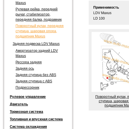
Maxus
Применимость
Рулевая рейка, передний
LDV Maxus
рычаг, стабилизатор,
LD 100
передняя балка, подрамник
Поворотный кулак, передняя
ступица, шаровая опора,
подшипник Maxus
Задняя подвеска LDV Maxus
Амортизатор задний LDV
Maxus
Рессора задняя
Задняя ось
Задняя ступица без ABS
Задняя ступица с ABS
Подрессорник
Поворотный кулак, 
Рулевое управление
ступица, шаровая
Двигатель
подшипник Ma
Тормозная система
Топливная и впускная система
Система охлаждения