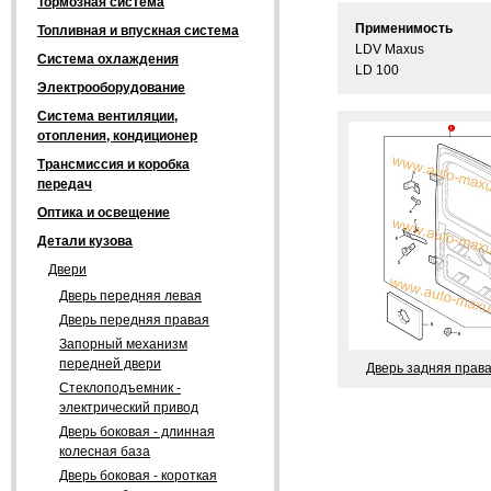
Тормозная система
Применимость
Топливная и впускная система
LDV Maxus
Система охлаждения
LD 100
Электрооборудование
Система вентиляции,
отопления, кондиционер
Трансмиссия и коробка
передач
Оптика и освещение
Детали кузова
Двери
Дверь передняя левая
Дверь передняя правая
Запорный механизм
передней двери
Дверь задняя прав
Стеклоподъемник -
электрический привод
Дверь боковая - длинная
колесная база
Дверь боковая - короткая