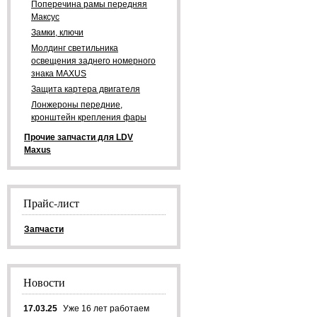
Поперечина рамы передняя
Максус
Замки, ключи
Молдинг светильника
освещения заднего номерного
знака MAXUS
Защита картера двигателя
Лонжероны передние,
кронштейн крепления фары
Прочие запчасти для LDV
Maxus
Прайс-лист
Запчасти
Новости
17.03.25
Уже 16 лет работаем