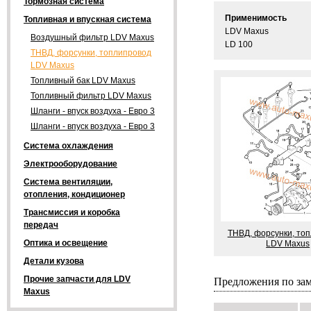
Тормозная система
Применимость
Топливная и впускная система
LDV Maxus
Воздушный фильтр LDV Maxus
LD 100
ТНВД, форсунки, топлипровод
LDV Maxus
Топливный бак LDV Maxus
Топливный фильтр LDV Maxus
Шланги - впуск воздуха - Евро 3
Шланги - впуск воздуха - Евро 3
Система охлаждения
Электрооборудование
Система вентиляции,
отопления, кондиционер
Трансмиссия и коробка
передач
ТНВД, форсунки, то
Оптика и освещение
LDV Maxus
Детали кузова
Предложения по за
Прочие запчасти для LDV
Maxus