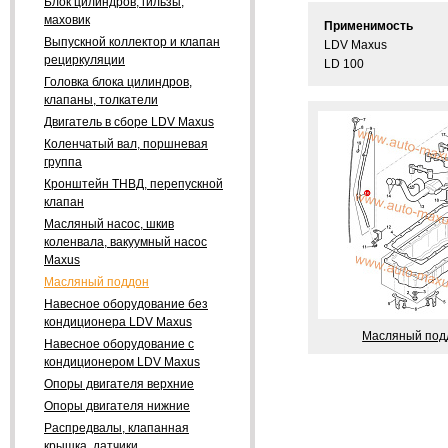
Блок цилиндров, гильзы,
маховик
Применимость
Выпускной коллектор и клапан
LDV Maxus
рециркуляции
LD 100
Головка блока цилиндров,
клапаны, толкатели
Двигатель в сборе LDV Maxus
Коленчатый вал, поршневая
группа
Кронштейн ТНВД, перепускной
клапан
Масляный насос, шкив
коленвала, вакуумный насос
Maxus
Масляный поддон
Навесное оборудование без
кондиционера LDV Maxus
Масляный под
Навесное оборудование с
кондиционером LDV Maxus
Опоры двигателя верхние
Опоры двигателя нижние
Распредвалы, клапанная
крышка, датчики