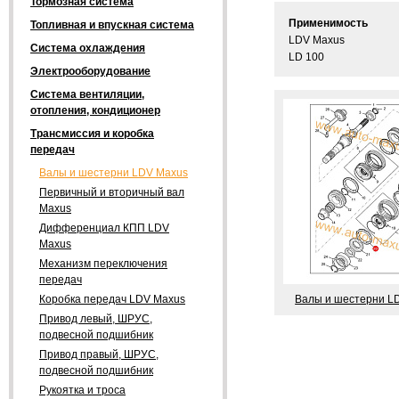
Тормозная система
Применимость
Топливная и впускная система
LDV Maxus
Система охлаждения
LD 100
Электрооборудование
Система вентиляции,
отопления, кондиционер
Трансмиссия и коробка
передач
Валы и шестерни LDV Maxus
Первичный и вторичный вал
Maxus
Дифференциал КПП LDV
Maxus
Механизм переключения
передач
Валы и шестерни L
Коробка передач LDV Maxus
Привод левый, ШРУС,
подвесной подшибник
Привод правый, ШРУС,
подвесной подшибник
Рукоятка и троса