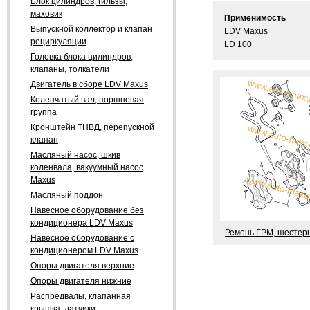
Блок цилиндров, гильзы,
маховик
Применимость
Выпускной коллектор и клапан
LDV Maxus
рециркуляции
LD 100
Головка блока цилиндров,
клапаны, толкатели
Двигатель в сборе LDV Maxus
Коленчатый вал, поршневая
группа
Кронштейн ТНВД, перепускной
клапан
Масляный насос, шкив
коленвала, вакуумный насос
Maxus
Масляный поддон
Навесное оборудование без
кондиционера LDV Maxus
Ремень ГРМ, шестерн
Навесное оборудование с
кондиционером LDV Maxus
Опоры двигателя верхние
Опоры двигателя нижние
Распредвалы, клапанная
крышка, датчики