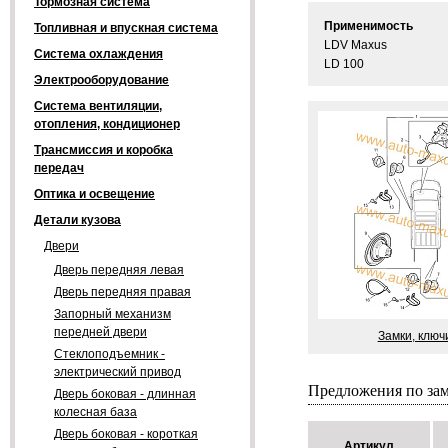
Тормозная система
Применимость
Топливная и впускная система
LDV Maxus
Система охлаждения
LD 100
Электрооборудование
Система вентиляции,
отопления, кондиционер
Трансмиссия и коробка
передач
Оптика и освещение
Детали кузова
Двери
Дверь передняя левая
Дверь передняя правая
Запорный механизм
передней двери
Замки, ключ
Стеклоподъемник -
электрический привод
Предложения по за
Дверь боковая - длинная
колесная база
Дверь боковая - короткая
Артикул