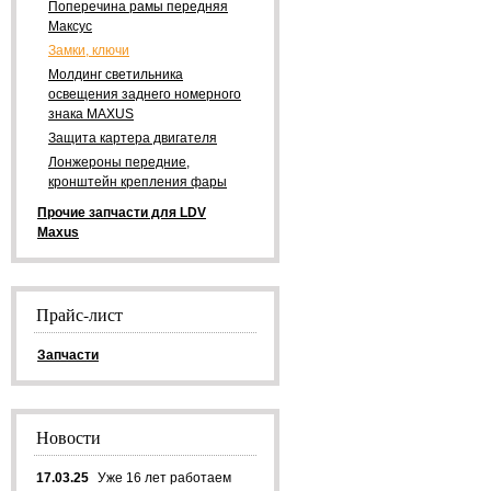
Поперечина рамы передняя
Максус
Замки, ключи
Молдинг светильника
освещения заднего номерного
знака MAXUS
Защита картера двигателя
Лонжероны передние,
кронштейн крепления фары
Прочие запчасти для LDV
Maxus
Прайс-лист
Запчасти
Новости
17.03.25
Уже 16 лет работаем