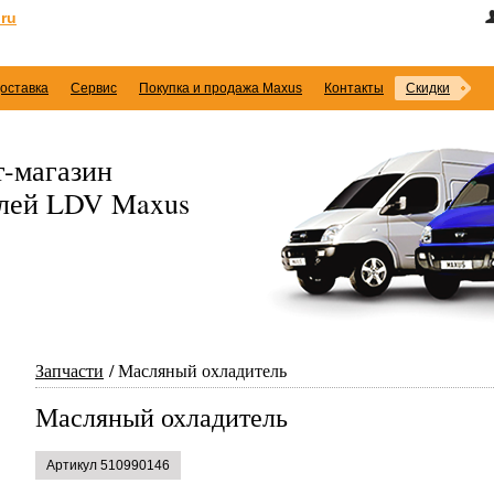
ru
оставка
Сервис
Покупка и продажа Maxus
Контакты
Скидки
-магазин
илей LDV Maxus
Запчасти
Масляный охладитель
Масляный охладитель
Артикул 510990146