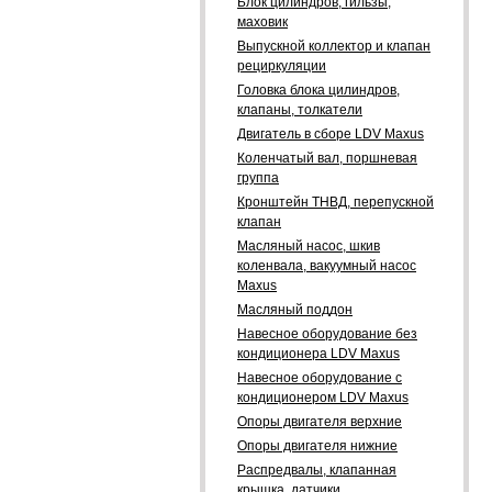
Блок цилиндров, гильзы,
маховик
Выпускной коллектор и клапан
рециркуляции
Головка блока цилиндров,
клапаны, толкатели
Двигатель в сборе LDV Maxus
Коленчатый вал, поршневая
группа
Кронштейн ТНВД, перепускной
клапан
Масляный насос, шкив
коленвала, вакуумный насос
Maxus
Масляный поддон
Навесное оборудование без
кондиционера LDV Maxus
Навесное оборудование с
кондиционером LDV Maxus
Опоры двигателя верхние
Опоры двигателя нижние
Распредвалы, клапанная
крышка, датчики