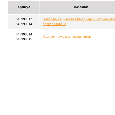
Артикул
Название
543990012
Поперечная рулевая тяга в сборе с наконечнико
543990014
правая сторона
543990014
Комплект рулевых наконечников
543990015