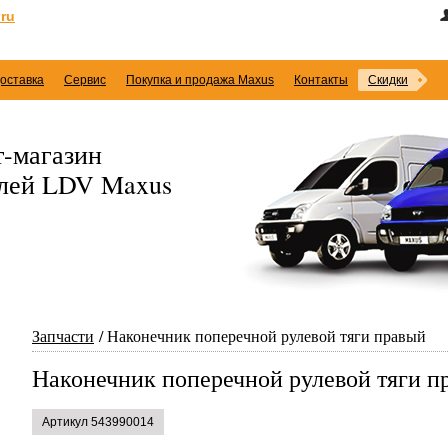
ru
оставка
Сервис
Покупка и продажа Maxus
Контакты
Скидки
-магазин
илей LDV Maxus
Запчасти
Наконечник поперечной рулевой тяги правый
Наконечник поперечной рулевой тяги п
Артикул 543990014