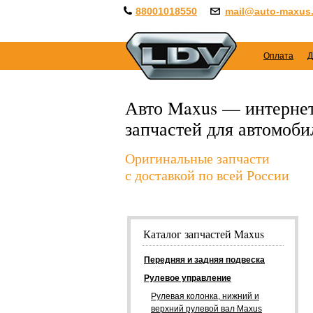
88001018550
mail@auto-maxus.
Оплата
Д
Авто Maxus — интернет
запчастей для автомоб
Оригинальные запчасти
с доставкой по всей России
Каталог запчастей Maxus
Передняя и задняя подвеска
Рулевое управление
Рулевая колонка, нижний и
верхний рулевой вал Maxus