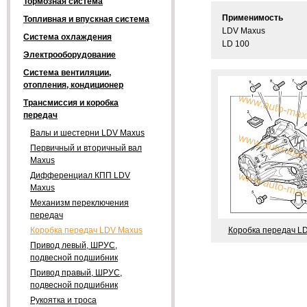
Тормозная система
Применимость
Топливная и впускная система
LDV Maxus
Система охлаждения
LD 100
Электрооборудование
Система вентиляции,
отопления, кондиционер
Трансмиссия и коробка
передач
Валы и шестерни LDV Maxus
Первичный и вторичный вал
Maxus
Дифференциал КПП LDV
Maxus
Механизм переключения
передач
Коробка передач L
Коробка передач LDV Maxus
Привод левый, ШРУС,
подвесной подшибник
Привод правый, ШРУС,
подвесной подшибник
Рукоятка и троса