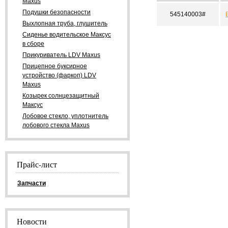
Maxus
Подушки безопасности
545140003#
Выхлопная труба, глушитель
Сиденье водительское Максус
в сборе
Прикуриватель LDV Maxus
Прицепное буксирное
устройство (фаркоп) LDV
Maxus
Козырек солнцезащитный
Максус
Лобовое стекло, уплотнитель
лобового стекла Maxus
Прайс-лист
Запчасти
Новости