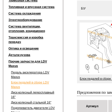
Тормозная система
Топливная и впускная система
Б\У
Система охлаждения
Электрооборудование
Система вентиляции,
отопления, кондиционер
Трансмиссия и коробка
передач
Оптика и освещение
Детали кузова
Прочие запчасти для LDV
Maxus
Педаль акселератора LDV
Maxus
Блок педалей в сборе
Блок педалей в сборе LDV
Maxus
Предложения по за
Диск колесный легкосплавный
16"
Диск колесный стальной 16"
Артикул
Подогреватель двигателя LDV