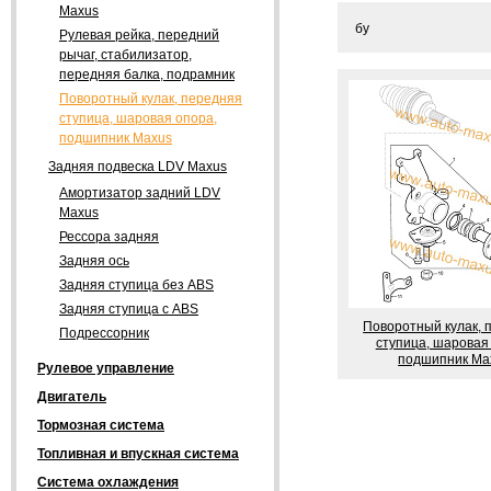
Maxus
бу
Рулевая рейка, передний
рычаг, стабилизатор,
передняя балка, подрамник
Поворотный кулак, передняя
ступица, шаровая опора,
подшипник Maxus
Задняя подвеска LDV Maxus
Амортизатор задний LDV
Maxus
Рессора задняя
Задняя ось
Задняя ступица без ABS
Задняя ступица с ABS
Поворотный кулак, 
Подрессорник
ступица, шаровая
подшипник Ma
Рулевое управление
Двигатель
Тормозная система
Топливная и впускная система
Система охлаждения