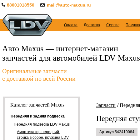
88001018550
mail@auto-maxus.ru
Оплата
Доставка
Сервис
Покупка
Авто Maxus — интернет-магазин
запчастей для автомобилей LDV Maxus
Оригинальные запчасти
с доставкой по всей России
Каталог запчастей Maxus
Запчасти
Передняя
Передняя ст
Передняя и задняя подвеска
Передняя подвеска LDV Maxus
Амортизатор передний,
Артикул 542410084
стойка в сборе, пружина LDV