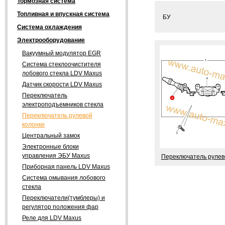
Тормозная система
Топливная и впускная система
БУ
Система охлаждения
Электрооборудование
Вакуумный модулятор EGR
Система стеклоочистителя
лобового стекла LDV Maxus
Датчик скорости LDV Maxus
Переключатель
электроподъемников стекла
Переключатель рулевой
колонки
Центральный замок
Электронные блоки
управления ЭБУ Maxus
Переключатель рулев
Приборная панель LDV Maxus
Система омывания лобового
стекла
Переключатели(тумблеры) и
регулятор положения фар
Реле для LDV Maxus