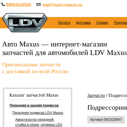
88001018550
mail@auto-maxus.ru
Оплата
Доставка
Сервис
Покупка
Авто Maxus — интернет-магазин
запчастей для автомобилей LDV Maxus
Оригинальные запчасти
с доставкой по всей России
Каталог запчастей Maxus
Запчасти
Подрессор
Подрессорник 
Передняя и задняя подвеска
Передняя подвеска LDV Maxus
Амортизатор передний,
Артикул 542310047
стойка в сборе, пружина LDV