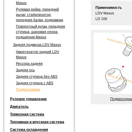
Maxus
Применимость
Рулевая рейка, передний
LDV Maxus
рычаг, стабилизатор,
LD 100
передняя балка, подрамник
Поворотный кулак, передняя
ступица, шаровая опора,
подшипник Maxus
Задняя подвеска LDV Maxus
Амортизатор задний LDV
Maxus
Рессора задняя
Задняя ось
Задняя ступица без ABS
Задняя ступица с ABS
Подрессорник
Подрессорн
Рулевое управление
Двигатель
Тормозная система
Топливная и впускная система
Система охлаждения