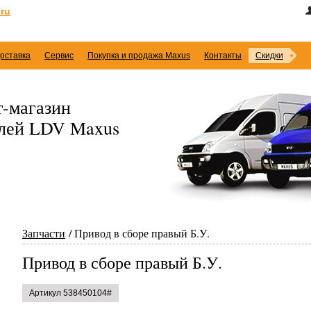
ru
оставка
Сервис
Покупка и продажа Maxus
Контакты
Скидки
-магазин
илей LDV Maxus
Запчасти
Привод в сборе правый Б.У.
Привод в сборе правый Б.У.
Артикул 538450104#