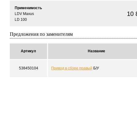
Применимость
10 
LDV Maxus
LD 100
Предложения по заменителям
Артикул
Название
538450104
Привод в сборе правый
Б/У