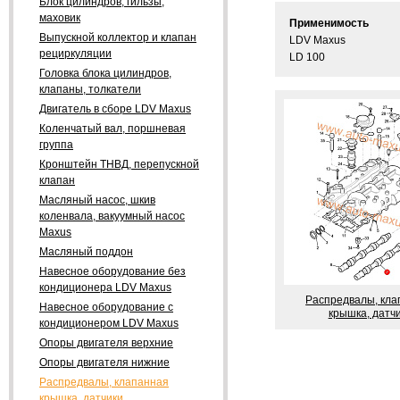
Блок цилиндров, гильзы,
маховик
Применимость
Выпускной коллектор и клапан
LDV Maxus
рециркуляции
LD 100
Головка блока цилиндров,
клапаны, толкатели
Двигатель в сборе LDV Maxus
Коленчатый вал, поршневая
группа
Кронштейн ТНВД, перепускной
клапан
Масляный насос, шкив
коленвала, вакуумный насос
Maxus
Масляный поддон
Навесное оборудование без
кондиционера LDV Maxus
Распредвалы, кла
Навесное оборудование с
крышка, датч
кондиционером LDV Maxus
Опоры двигателя верхние
Опоры двигателя нижние
Распредвалы, клапанная
крышка, датчики