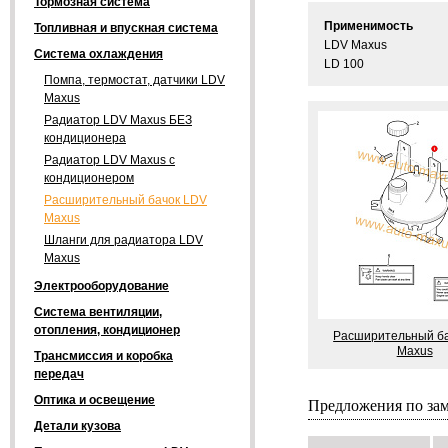
Тормозная система
Применимость
Топливная и впускная система
LDV Maxus
Система охлаждения
LD 100
Помпа, термостат, датчики LDV
Maxus
Радиатор LDV Maxus БЕЗ
кондиционера
Радиатор LDV Maxus с
кондиционером
Расширительный бачок LDV
Maxus
Шланги для радиатора LDV
Maxus
Электрооборудование
Система вентиляции,
отопления, кондиционер
Расширительный б
Maxus
Трансмиссия и коробка
передач
Оптика и освещение
Предложения по за
Детали кузова