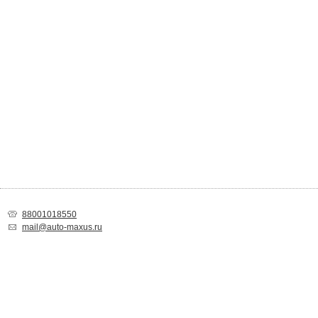
88001018550
mail@auto-maxus.ru
Спасибо за Ваш выбор!
Товар добавлен в список покупок. Вы можете
продолжить покупки
или
пе
корзину
для оформления заказа.