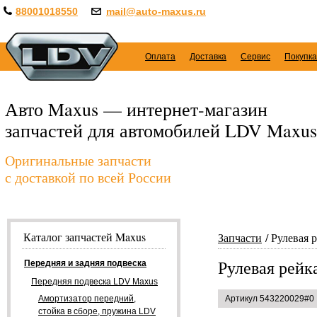
88001018550
mail@auto-maxus.ru
Оплата
Доставка
Сервис
Покупка
Авто Maxus — интернет-магазин
запчастей для автомобилей LDV Maxus
Оригинальные запчасти
с доставкой по всей России
Каталог запчастей Maxus
Запчасти
Рулевая 
Рулевая рейк
Передняя и задняя подвеска
Передняя подвеска LDV Maxus
Амортизатор передний,
Артикул 543220029#0
стойка в сборе, пружина LDV