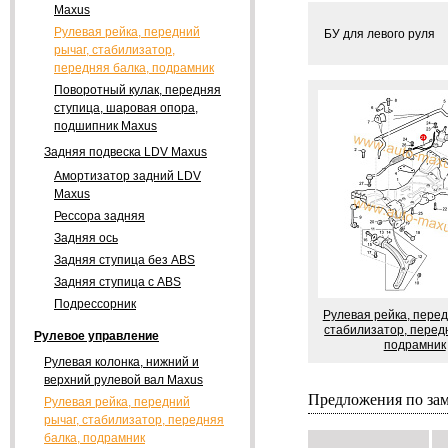
Maxus
Рулевая рейка, передний
БУ для левого руля
рычаг, стабилизатор,
передняя балка, подрамник
Поворотный кулак, передняя
ступица, шаровая опора,
подшипник Maxus
Задняя подвеска LDV Maxus
Амортизатор задний LDV
Maxus
Рессора задняя
Задняя ось
Задняя ступица без ABS
Задняя ступица с ABS
Подрессорник
Рулевая рейка, перед
стабилизатор, перед
Рулевое управление
подрамник
Рулевая колонка, нижний и
верхний рулевой вал Maxus
Предложения по за
Рулевая рейка, передний
рычаг, стабилизатор, передняя
балка, подрамник