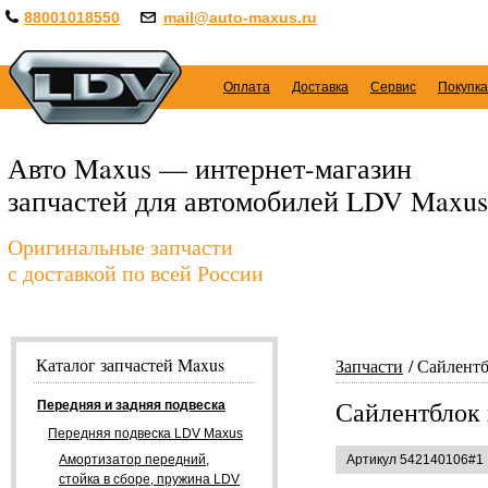
88001018550
mail@auto-maxus.ru
Оплата
Доставка
Сервис
Покупка
Авто Maxus — интернет-магазин
запчастей для автомобилей LDV Maxus
Оригинальные запчасти
с доставкой по всей России
Каталог запчастей Maxus
Запчасти
Сайлентб
Сайлентблок
Передняя и задняя подвеска
Передняя подвеска LDV Maxus
Амортизатор передний,
Артикул 542140106#1
стойка в сборе, пружина LDV