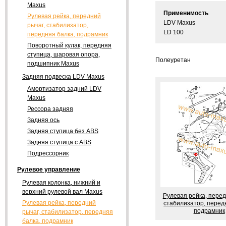
Maxus
Применимость
Рулевая рейка, передний
LDV Maxus
рычаг, стабилизатор,
LD 100
передняя балка, подрамник
Поворотный кулак, передняя
ступица, шаровая опора,
Полеуретан
подшипник Maxus
Задняя подвеска LDV Maxus
Амортизатор задний LDV
Maxus
Рессора задняя
Задняя ось
Задняя ступица без ABS
Задняя ступица с ABS
Подрессорник
Рулевое управление
Рулевая колонка, нижний и
верхний рулевой вал Maxus
Рулевая рейка, перед
Рулевая рейка, передний
стабилизатор, перед
подрамник
рычаг, стабилизатор, передняя
балка, подрамник