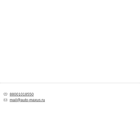
88001018550
mail@auto-maxus.ru
Спасибо за Ваш выбор!
Товар добавлен в список покупок. Вы можете
продолжить покупки
или
пе
корзину
для оформления заказа.