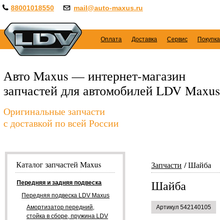
88001018550
mail@auto-maxus.ru
Оплата
Доставка
Сервис
Покупка
Авто Maxus — интернет-магазин
запчастей для автомобилей LDV Maxus
Оригинальные запчасти
с доставкой по всей России
Каталог запчастей Maxus
Запчасти
Шайба
Шайба
Передняя и задняя подвеска
Передняя подвеска LDV Maxus
Амортизатор передний,
Артикул 542140105
стойка в сборе, пружина LDV