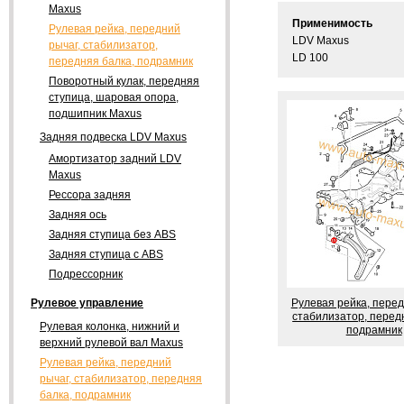
Maxus
Применимость
Рулевая рейка, передний
LDV Maxus
рычаг, стабилизатор,
LD 100
передняя балка, подрамник
Поворотный кулак, передняя
ступица, шаровая опора,
подшипник Maxus
Задняя подвеска LDV Maxus
Амортизатор задний LDV
Maxus
Рессора задняя
Задняя ось
Задняя ступица без ABS
Задняя ступица с ABS
Подрессорник
Рулевая рейка, перед
Рулевое управление
стабилизатор, перед
Рулевая колонка, нижний и
подрамник
верхний рулевой вал Maxus
Рулевая рейка, передний
рычаг, стабилизатор, передняя
балка, подрамник