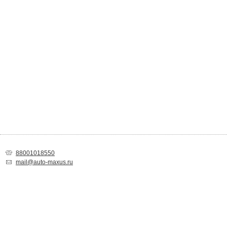
88001018550
mail@auto-maxus.ru
Спасибо за Ваш выбор!
Товар добавлен в список покупок. Вы можете
продолжить покупки
или
пе
корзину
для оформления заказа.