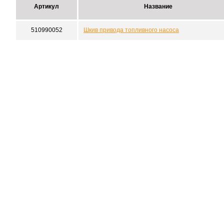
Артикул
Название
510990052
Шкив привода топливного насоса