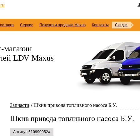
ru
оставка
Сервис
Покупка и продажа Maxus
Контакты
Скидки
-магазин
илей LDV Maxus
Запчасти
Шкив привода топливного насоса Б.У.
Шкив привода топливного насоса Б.У.
Артикул 510990052#