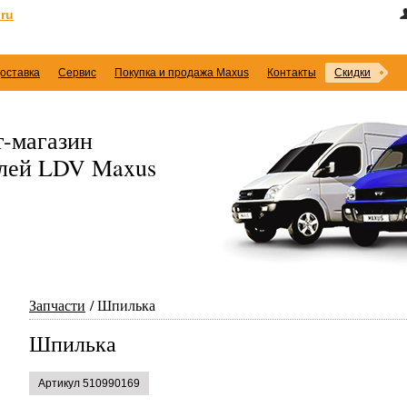
ru
оставка
Сервис
Покупка и продажа Maxus
Контакты
Скидки
-магазин
илей LDV Maxus
Запчасти
Шпилька
Шпилька
Артикул 510990169