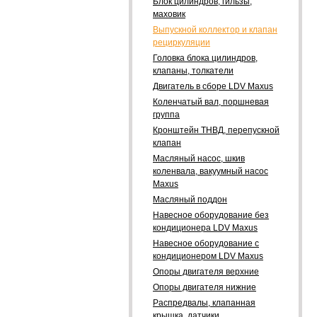
Блок цилиндров, гильзы,
маховик
Выпускной коллектор и клапан
рециркуляции
Головка блока цилиндров,
клапаны, толкатели
Двигатель в сборе LDV Maxus
Коленчатый вал, поршневая
группа
Кронштейн ТНВД, перепускной
клапан
Масляный насос, шкив
коленвала, вакуумный насос
Maxus
Масляный поддон
Навесное оборудование без
кондиционера LDV Maxus
Навесное оборудование с
кондиционером LDV Maxus
Опоры двигателя верхние
Опоры двигателя нижние
Распредвалы, клапанная
крышка, датчики