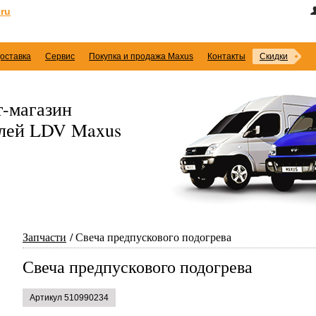
ru
оставка
Сервис
Покупка и продажа Maxus
Контакты
Скидки
-магазин
илей LDV Maxus
Запчасти
Свеча предпускового подогрева
Свеча предпускового подогрева
Артикул 510990234