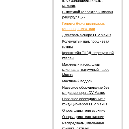
Блок цилиндров, гильзы,
маховик
Выпускной коллектор и клапан
рециркуляции
Головка блока цилиндров,
клапаны, толкатели
Двигатель в сборе LDV Maxus
Коленчатый вал, поршневая
группа
Кронштейн ТНВД, перепускной
клапан
Масляный насос, шкив
коленвала, вакуумный насос
Maxus
Масляный поддон
Навесное оборудование без
кондиционера LDV Maxus
Навесное оборудование с
кондиционером LDV Maxus
Опоры двигателя верхние
Опоры двигателя нижние
Распредвалы, клапанная
крышка, датчики