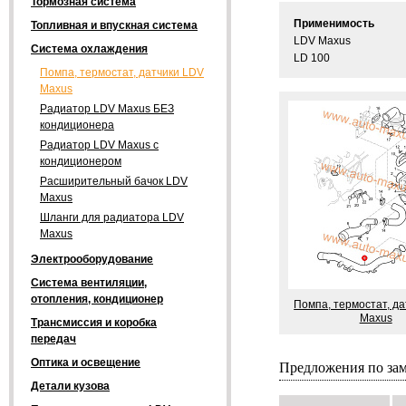
Тормозная система
Применимость
Топливная и впускная система
LDV Maxus
Система охлаждения
LD 100
Помпа, термостат, датчики LDV
Maxus
Радиатор LDV Maxus БЕЗ
кондиционера
Радиатор LDV Maxus с
кондиционером
Расширительный бачок LDV
Maxus
Шланги для радиатора LDV
Maxus
Электрооборудование
Система вентиляции,
отопления, кондиционер
Помпа, термостат, д
Maxus
Трансмиссия и коробка
передач
Оптика и освещение
Предложения по за
Детали кузова