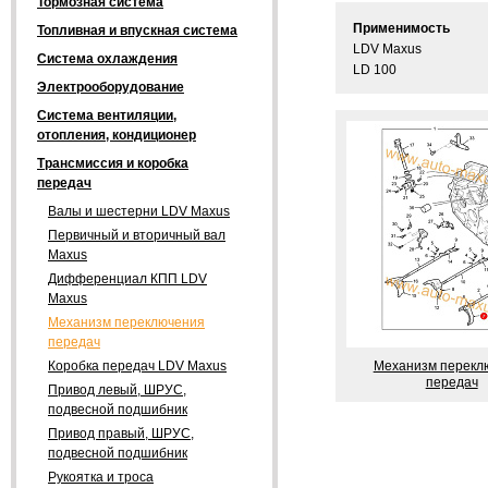
Тормозная система
Применимость
Топливная и впускная система
LDV Maxus
Система охлаждения
LD 100
Электрооборудование
Система вентиляции,
отопления, кондиционер
Трансмиссия и коробка
передач
Валы и шестерни LDV Maxus
Первичный и вторичный вал
Maxus
Дифференциал КПП LDV
Maxus
Механизм переключения
передач
Механизм перекл
Коробка передач LDV Maxus
передач
Привод левый, ШРУС,
подвесной подшибник
Привод правый, ШРУС,
подвесной подшибник
Рукоятка и троса