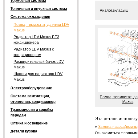
Тормозная система
Топливная и впускная система
Аналог,вкладыш
Система охлаждения
Помпа, термостат, датчики LDV
Maxus
Радиатор LDV Maxus БЕЗ
кондиционера
Радиатор LDV Maxus с
кондиционером
Расширительный бачок LDV
Maxus
Шланги для радиатора LDV
Maxus
Электрооборудование
Система вентиляции,
Помпа, термостат, д
Maxus
отопления, кондиционер
Трансмиссия и коробка
передач
Эта деталь использ
Оптика и освещение
Замена насоса(помпы
Детали кузова
Ознакомиться с полным