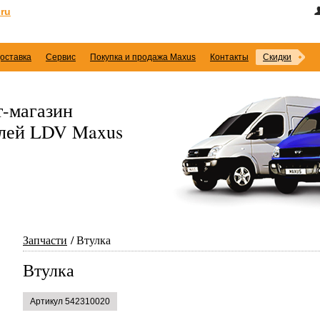
ru
оставка
Сервис
Покупка и продажа Maxus
Контакты
Скидки
-магазин
илей LDV Maxus
Запчасти
Втулка
Втулка
Артикул 542310020