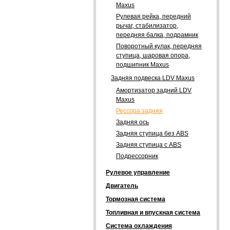
Maxus
Рулевая рейка, передний
рычаг, стабилизатор,
передняя балка, подрамник
Поворотный кулак, передняя
ступица, шаровая опора,
подшипник Maxus
Задняя подвеска LDV Maxus
Амортизатор задний LDV
Maxus
Рессора задняя
Задняя ось
Задняя ступица без ABS
Задняя ступица с ABS
Подрессорник
Рулевое управление
Двигатель
Тормозная система
Топливная и впускная система
Система охлаждения