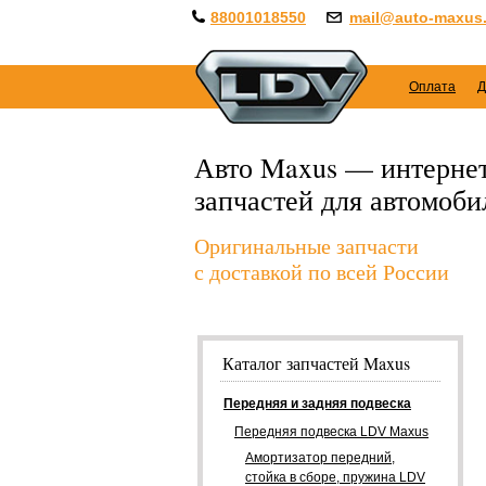
88001018550
mail@auto-maxus.
Оплата
Д
Авто Maxus — интернет
запчастей для автомоб
Оригинальные запчасти
с доставкой по всей России
Каталог запчастей Maxus
Передняя и задняя подвеска
Передняя подвеска LDV Maxus
Амортизатор передний,
стойка в сборе, пружина LDV