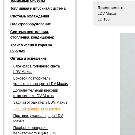
Тормозная система
Применимость
Топливная и впускная система
LDV Maxus
Система охлаждения
LD 100
Электрооборудование
Система вентиляции,
отопления, кондиционер
Трансмиссия и коробка
передач
Оптика и освещение
Блок фара головного света
LDV Maxus
Боковой повторитель
указателя поворота LDV Maxus
Дополнительный верхний
стоп-сигнал LDV Maxus
Задний отражатель LDV Maxus
Задний фонарь LDV Maxus
Противотуманная фара LDV
Maxus
Плафон освещения
перчаточного ящика LDV