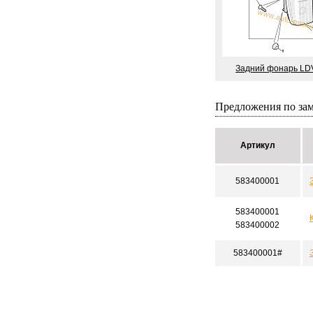
Задний фонарь LD
Предложения по за
Артикул
583400001
583400001
583400002
583400001#