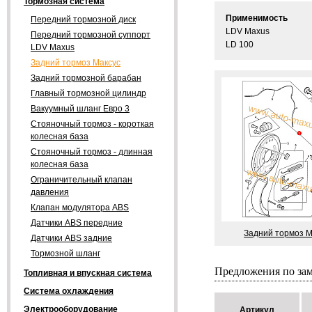
Тормозная система
Применимость
Передний тормозной диск
LDV Maxus
Передний тормозной суппорт
LD 100
LDV Maxus
Задний тормоз Максус
Задний тормозной барабан
Главный тормозной цилиндр
Вакуумный шланг Евро 3
Стояночный тормоз - короткая
колесная база
Стояночный тормоз - длинная
колесная база
Ограничительный клапан
давления
Клапан модулятора ABS
Датчики ABS передние
Задний тормоз М
Датчики ABS задние
Тормозной шланг
Предложения по за
Топливная и впускная система
Система охлаждения
Электрооборудование
Артикул