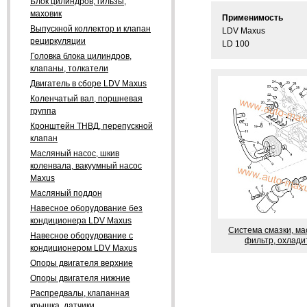
Блок цилиндров, гильзы,
маховик
Применимость
Выпускной коллектор и клапан
LDV Maxus
рециркуляции
LD 100
Головка блока цилиндров,
клапаны, толкатели
Двигатель в сборе LDV Maxus
Коленчатый вал, поршневая
группа
Кронштейн ТНВД, перепускной
клапан
Масляный насос, шкив
коленвала, вакуумный насос
Maxus
Масляный поддон
Навесное оборудование без
кондиционера LDV Maxus
Система смазки, м
Навесное оборудование с
фильтр, охлади
кондиционером LDV Maxus
Опоры двигателя верхние
Опоры двигателя нижние
Распредвалы, клапанная
крышка, датчики