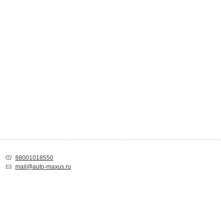
88001018550
mail@auto-maxus.ru
Спасибо за Ваш выбор!
Товар добавлен в список покупок. Вы можете
продолжить покупки
или
пе