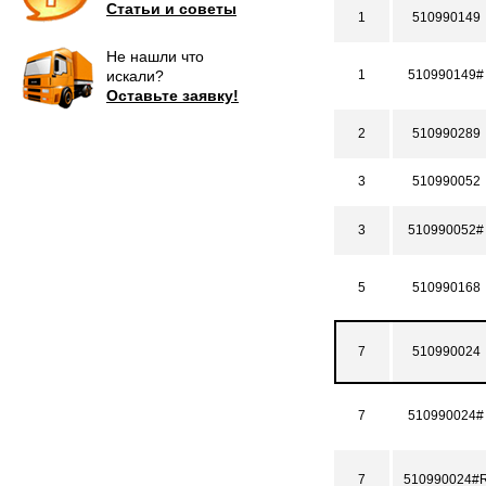
Статьи и советы
1
510990149
Не нашли что
искали?
1
510990149#
Оставьте заявку!
2
510990289
3
510990052
3
510990052#
5
510990168
7
510990024
7
510990024#
7
510990024#