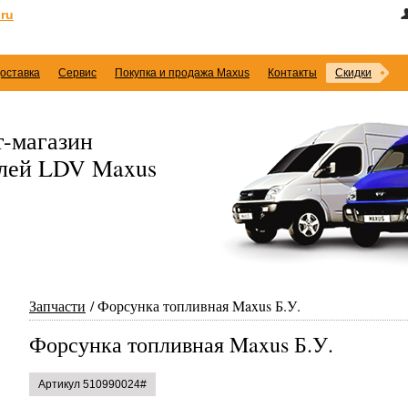
ru
оставка
Сервис
Покупка и продажа Maxus
Контакты
Скидки
-магазин
илей LDV Maxus
Запчасти
Форсунка топливная Maxus Б.У.
Форсунка топливная Maxus Б.У.
Артикул 510990024#