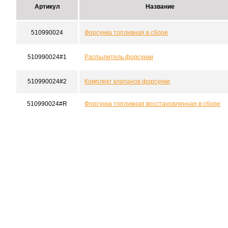
Артикул
Название
510990024
Форсунка топливная в сборе
510990024#1
Распылитель форсунки
510990024#2
Комплект клапанов форсунки
510990024#R
Форсунка топливная восстановленная в сборе