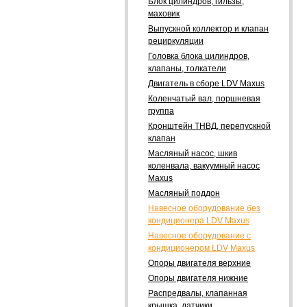
Блок цилиндров, гильзы,
маховик
Выпускной коллектор и клапан
рециркуляции
Головка блока цилиндров,
клапаны, толкатели
Двигатель в сборе LDV Maxus
Коленчатый вал, поршневая
группа
Кронштейн ТНВД, перепускной
клапан
Масляный насос, шкив
коленвала, вакуумный насос
Maxus
Масляный поддон
Навесное оборудование без
кондиционера LDV Maxus
Навесное оборудование с
кондиционером LDV Maxus
Опоры двигателя верхние
Опоры двигателя нижние
Распредвалы, клапанная
крышка, датчики