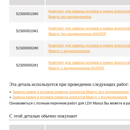
Комплект для замены роликов и ремня агрегатов
523000010#0
Максус без кондиционера
Комплект для замены роликов и ремня агрегатов
523000010#1
Максус без кондиционера АНАЛОГ
Комплект для замены роликов и ремня агрегатов
523000002#0
Максус с кондиционером
Комплект для замены роликов и ремня агрегатов
523000002#1
Максус с кондиционером АНАЛОГ
Эта деталь используется при проведении следующих работ:
Замена ремня и роликов привода агрегатов Максус без кондиционера
Замена ремня и роликов привода агрегатов Максус с кондиционером
Ознакомиться с полным перечнем работ для LDV Maxus Вы можете в р
С этой деталью обычно покупают