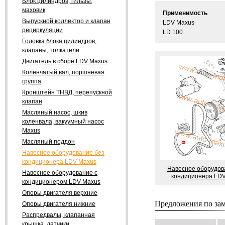
Блок цилиндров, гильзы,
маховик
Применимость
Выпускной коллектор и клапан
LDV Maxus
рециркуляции
LD 100
Головка блока цилиндров,
клапаны, толкатели
Двигатель в сборе LDV Maxus
Коленчатый вал, поршневая
группа
Кронштейн ТНВД, перепускной
клапан
Масляный насос, шкив
коленвала, вакуумный насос
Maxus
Масляный поддон
Навесное оборудование без
кондиционера LDV Maxus
Навесное оборудов
Навесное оборудование с
кондиционера LD
кондиционером LDV Maxus
Опоры двигателя верхние
Предложения по за
Опоры двигателя нижние
Распредвалы, клапанная
крышка, датчики