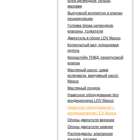
Блок цилиндров, гильзы,
маховик
Выпускной коллектор и клапан
рециркуляции
Головка блока цилиндров,
клапаны, толкатели
Двигатель в сборе LDV Maxus
Коленчатый вал, поршневая
группа
Кронштейн ТНВД, перепускной
клапан
Масляный насос, шкив
коленвала, вакуумный насос
Maxus
Масляный поддон
Навесное оборудование без
кондиционера LDV Maxus
Навесное оборудование с
кондиционером LDV Maxus
Опоры двигателя верхние
Опоры двигателя нижние
Распредвалы, клапанная
крышка, датчики