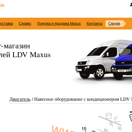
ru
оставка
Сервис
Покупка и продажа Maxus
Контакты
Скидки
-магазин
илей LDV Maxus
Двигатель
Навесное оборудование с кондиционером LDV