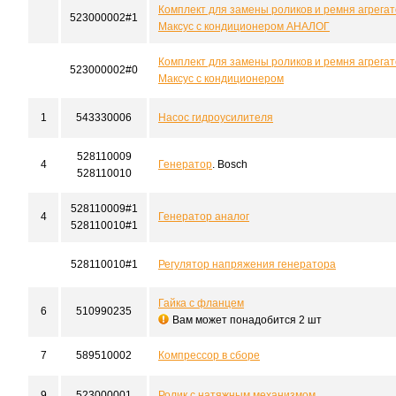
Комплект для замены роликов и ремня агрегат
523000002#1
Максус с кондиционером АНАЛОГ
Комплект для замены роликов и ремня агрегат
523000002#0
Максус с кондиционером
1
543330006
Насос гидроусилителя
528110009
4
Генератор
. Bosch
528110010
528110009#1
4
Генератор аналог
528110010#1
528110010#1
Регулятор напряжения генератора
Гайка с фланцем
6
510990235
Вам может понадобится 2 шт
7
589510002
Компрессор в сборе
9
523000001
Ролик с натяжным механизмом